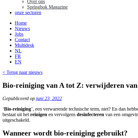
Over ons
Springbok Magazine
onze sectoren
Home
Nieuws
Jobs
Contact
Multidesk
NL
FR
EN
< Terug naar nieuws
Bio-reiniging van A tot Z: verwijderen van
Gepubliceerd op
juni 23, 2022
‘
Bio-reiniging
’, een verwarrende technische term, niet? En dan hebb
bestaat uit het
reinigen
en vervolgens
desinfecteren
van een omgeving
uitgeschakeld.
Wanneer wordt bio-reiniging gebruikt?