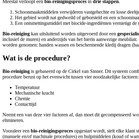
Meestal verloopt een
bio-reinigingsproces
in
drie stappen
.
Schoonmaakmiddelen verwijderen vastgehechte en losse deeltje
Het gebied wordt nat gedweild of geborsteld en een schoonmaa
Een ontsmettingsmiddel met biocide-ingrediënten vernietigt de
Bio-reiniging
kan uitsluitend worden uitgevoerd door een
gespecial
inclusief de muren) en anderzijds van het hierin aanwezige meubilair.
worden genomen: handen wassen en beschermende kledij dragen (haarn
Wat is de procedure?
Bio-reiniging
is gebaseerd op de Cirkel van Sinner. Dit systeem comb
procedure berust op het evenwicht tussen vier noodzakelijke factoren:
Temperatuur
Mechanische kracht
Chemie
Contacttijd
Neemt een van deze vier factoren af, dan moet dit gecompenseerd wo
elimineren.
Vooraleer een
bio-reinigingsproces
opgestart wordt, stelt elke klant 
(manuele en/of machinale procedures) en hulpmiddelen (koud of warm