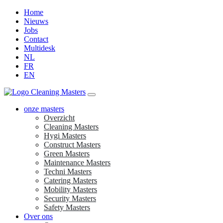
Skip
Home
to
Nieuws
content
Jobs
Contact
Multidesk
NL
FR
EN
onze masters
Overzicht
Cleaning Masters
Hygi Masters
Construct Masters
Green Masters
Maintenance Masters
Techni Masters
Catering Masters
Mobility Masters
Security Masters
Safety Masters
Over ons