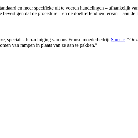
andaard en meer specifieke uit te voeren handelingen – afhankelijk van
te bevestigen dat de procedure – en de doeltreffendheid ervan – aan de
tre
, specialist bio-reiniging van ons Franse moederbedrijf
Samsic
. “Onz
men van rampen in plaats van ze aan te pakken.”