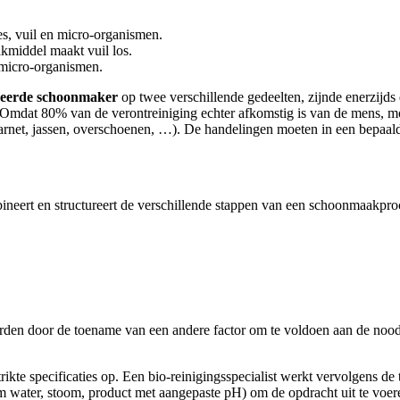
s, vuil en micro-organismen.
kmiddel maakt vuil los.
 micro-organismen.
iseerde schoonmaker
op twee verschillende gedeelten, zijnde enerzijds 
 Omdat 80% van de verontreiniging echter afkomstig is van de mens, moet
et, jassen, overschoenen, …). De handelingen moeten in een bepaalde
ineert en structureert de verschillende stappen van een schoonmaakpro
rden door de toename van een andere factor om te voldoen aan de noo
strikte specificaties op. Een bio-reinigingsspecialist werkt vervolgens de
 water, stoom, product met aangepaste pH) om de opdracht uit te voer