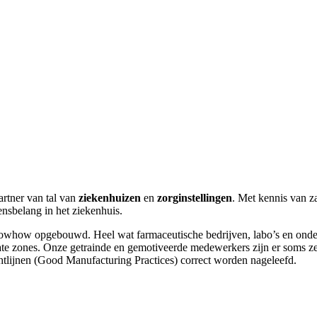
tner van tal van
ziekenhuizen
en
zorginstellingen
. Met kennis van z
ensbelang in het ziekenhuis.
whow opgebouwd. Heel wat farmaceutische bedrijven, labo’s en onderz
te zones. Onze getrainde en gemotiveerde medewerkers zijn er soms ze
htlijnen (Good Manufacturing Practices) correct worden nageleefd.